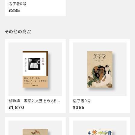
活字者0号
¥385
その他の商品
珈琲譚 喫茶と文芸をめぐる小
活字者0号
曲集
¥1,870
¥385